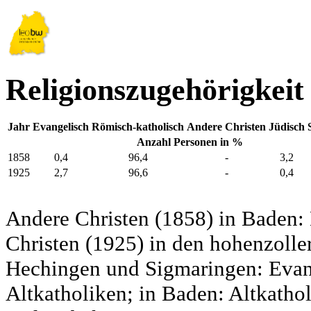
Religionszugehörigkeit
Jahr
Evangelisch
Römisch-katholisch
Andere Christen
Jüdisch
Anzahl Personen in %
1858
0,4
96,4
-
3,2
1925
2,7
96,6
-
0,4
Andere Christen (1858) in Baden:
Christen (1925) in den hohenzolle
Hechingen und Sigmaringen: Evang
Altkatholiken; in Baden: Altkatho