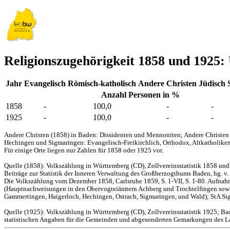
Religionszugehörigkeit 1858 und 1925: 
Jahr
Evangelisch
Römisch-katholisch
Andere Christen
Jüdisch
Anzahl Personen in %
1858
-
100,0
-
-
1925
-
100,0
-
-
Andere Christen (1858) in Baden: Dissidenten und Mennoniten; Andere Christen 
Hechingen und Sigmaringen: Evangelisch-Freikirchlich, Orthodox, Altkatholiken
Für einige Orte liegen nur Zahlen für 1858 oder 1925 vor.
Quelle (1858): Volkszählung in Württemberg (CD), Zollvereinsstatistik 1858 un
Beiträge zur Statistik der Inneren Verwaltung des Großherzogthums Baden, hg. v.
Die Volkszählung vom Dezember 1858, Carlsruhe 1859, S. 1-VII, S. 1-80. Aufnah
(Hauptnachweisungen in den Obervogteiämtern Achberg und Trochtelfingen sowie
Gammertingen, Haigerloch, Hechingen, Ostrach, Sigmaringen, und Wald); StA Sig
Quelle (1925): Volkszählung in Württemberg (CD), Zollvereinsstatistik 1925; Ba
statistischen Angaben für die Gemeinden und abgesonderten Gemarkungen des Lan