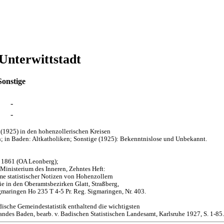
Unterwittstadt
Sonstige
-
-
(1925) in den hohenzollerischen Kreisen
; in Baden: Altkatholiken; Sonstige (1925): Bekenntnislose und Unbekannt.
d 1861 (OA Leonberg);
 Ministerium des Inneren, Zehntes Heft:
me statistischer Notizen von Hohenzollern
 in den Oberamtsbezirken Glatt, Straßberg,
maringen Ho 235 T 4-5 Pr. Reg. Sigmaringen, Nr. 403.
dische Gemeindestatistik enthaltend die wichtigsten
des Baden, bearb. v. Badischen Statistischen Landesamt, Karlsruhe 1927, S. 1-85.