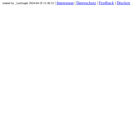
|
Impressum
|
Datenschutz
|
Feedback
|
Drucken
created by _LeoGraph 2024-04-19 11:46:22