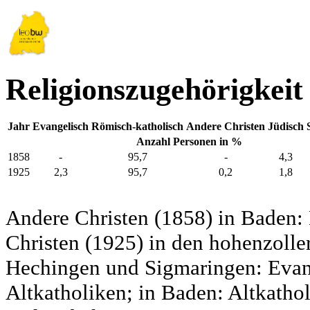
Religionszugehörigkeit
Jahr
Evangelisch
Römisch-katholisch
Andere Christen
Jüdisch
Anzahl Personen in %
1858
-
95,7
-
4,3
1925
2,3
95,7
0,2
1,8
Andere Christen (1858) in Baden:
Christen (1925) in den hohenzolle
Hechingen und Sigmaringen: Evang
Altkatholiken; in Baden: Altkatho