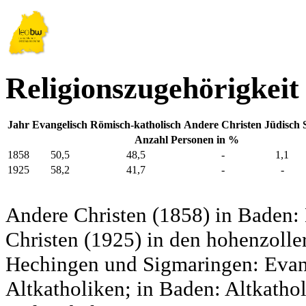
Religionszugehörigkeit
Jahr
Evangelisch
Römisch-katholisch
Andere Christen
Jüdisch
Anzahl Personen in %
1858
50,5
48,5
-
1,1
1925
58,2
41,7
-
-
Andere Christen (1858) in Baden:
Christen (1925) in den hohenzolle
Hechingen und Sigmaringen: Evang
Altkatholiken; in Baden: Altkatho