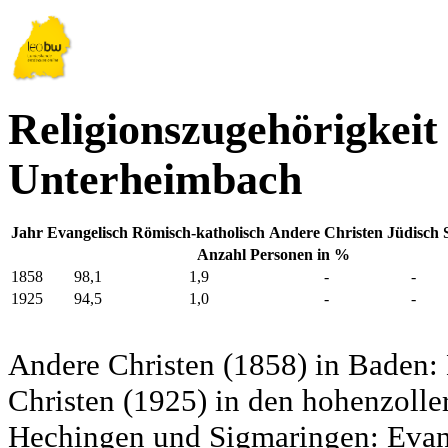
Religionszugehörigkeit
Unterheimbach
Jahr
Evangelisch
Römisch-katholisch
Andere Christen
Jüdisch
Anzahl Personen in %
1858
98,1
1,9
-
-
1925
94,5
1,0
-
-
Andere Christen (1858) in Baden:
Christen (1925) in den hohenzolle
Hechingen und Sigmaringen: Evang