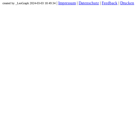
|
Impressum
|
Datenschutz
|
Feedback
|
Drucken
created by _LeoGraph 2024-03-03 18:49:34