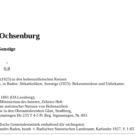
: Ochsenburg
Sonstige
-
0,8
(1925) in den hohenzollerischen Kreisen
; in Baden: Altkatholiken; Sonstige (1925): Bekenntnislose und Unbekannt.
d 1861 (OA Leonberg);
 Ministerium des Inneren, Zehntes Heft:
me statistischer Notizen von Hohenzollern
 in den Oberamtsbezirken Glatt, Straßberg,
maringen Ho 235 T 4-5 Pr. Reg. Sigmaringen, Nr. 403.
dische Gemeindestatistik enthaltend die wichtigsten
des Baden, bearb. v. Badischen Statistischen Landesamt, Karlsruhe 1927, S. 1-85.