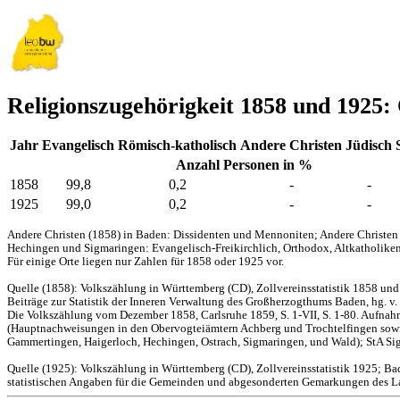
Religionszugehörigkeit 1858 und 1925
Jahr
Evangelisch
Römisch-katholisch
Andere Christen
Jüdisch
Anzahl Personen in %
1858
99,8
0,2
-
-
1925
99,0
0,2
-
-
Andere Christen (1858) in Baden: Dissidenten und Mennoniten; Andere Christen 
Hechingen und Sigmaringen: Evangelisch-Freikirchlich, Orthodox, Altkatholiken
Für einige Orte liegen nur Zahlen für 1858 oder 1925 vor.
Quelle (1858): Volkszählung in Württemberg (CD), Zollvereinsstatistik 1858 un
Beiträge zur Statistik der Inneren Verwaltung des Großherzogthums Baden, hg. v.
Die Volkszählung vom Dezember 1858, Carlsruhe 1859, S. 1-VII, S. 1-80. Aufnah
(Hauptnachweisungen in den Obervogteiämtern Achberg und Trochtelfingen sowie
Gammertingen, Haigerloch, Hechingen, Ostrach, Sigmaringen, und Wald); StA Sig
Quelle (1925): Volkszählung in Württemberg (CD), Zollvereinsstatistik 1925; Ba
statistischen Angaben für die Gemeinden und abgesonderten Gemarkungen des Lan