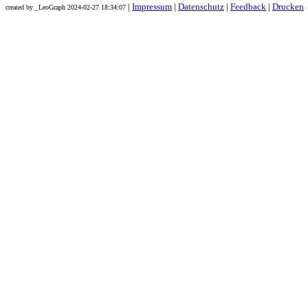
|
Impressum
|
Datenschutz
|
Feedback
|
Drucken
created by _LeoGraph 2024-02-27 18:34:07