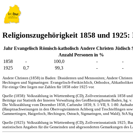
Religionszugehörigkeit 1858 und 1925:
Jahr
Evangelisch
Römisch-katholisch
Andere Christen
Jüdisch
Anzahl Personen in %
1858
-
100,0
-
-
1925
0,7
99,3
-
-
Andere Christen (1858) in Baden: Dissidenten und Mennoniten; Andere Christen 
Hechingen und Sigmaringen: Evangelisch-Freikirchlich, Orthodox, Altkatholiken
Für einige Orte liegen nur Zahlen für 1858 oder 1925 vor.
Quelle (1858): Volkszählung in Württemberg (CD), Zollvereinsstatistik 1858 un
Beiträge zur Statistik der Inneren Verwaltung des Großherzogthums Baden, hg. v.
Die Volkszählung vom Dezember 1858, Carlsruhe 1859, S. 1-VII, S. 1-80. Aufnah
(Hauptnachweisungen in den Obervogteiämtern Achberg und Trochtelfingen sowie
Gammertingen, Haigerloch, Hechingen, Ostrach, Sigmaringen, und Wald); StA Sig
Quelle (1925): Volkszählung in Württemberg (CD), Zollvereinsstatistik 1925; Ba
statistischen Angaben für die Gemeinden und abgesonderten Gemarkungen des Lan