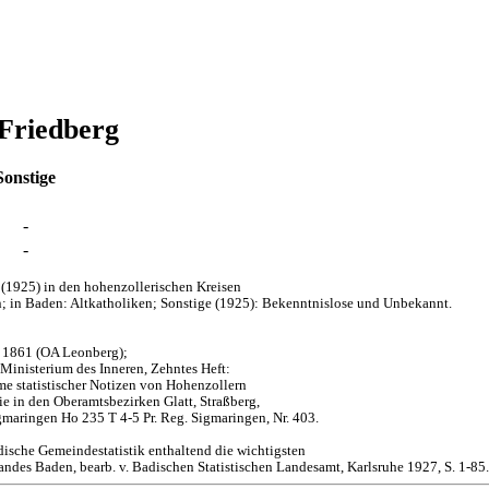
 Friedberg
Sonstige
-
-
(1925) in den hohenzollerischen Kreisen
; in Baden: Altkatholiken; Sonstige (1925): Bekenntnislose und Unbekannt.
d 1861 (OA Leonberg);
 Ministerium des Inneren, Zehntes Heft:
me statistischer Notizen von Hohenzollern
 in den Oberamtsbezirken Glatt, Straßberg,
maringen Ho 235 T 4-5 Pr. Reg. Sigmaringen, Nr. 403.
dische Gemeindestatistik enthaltend die wichtigsten
des Baden, bearb. v. Badischen Statistischen Landesamt, Karlsruhe 1927, S. 1-85.