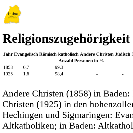
Religionszugehörigkeit
Jahr
Evangelisch
Römisch-katholisch
Andere Christen
Jüdisch
Anzahl Personen in %
1858
0,7
99,3
-
-
1925
1,6
98,4
-
-
Andere Christen (1858) in Baden:
Christen (1925) in den hohenzolle
Hechingen und Sigmaringen: Evang
Altkatholiken; in Baden: Altkatho