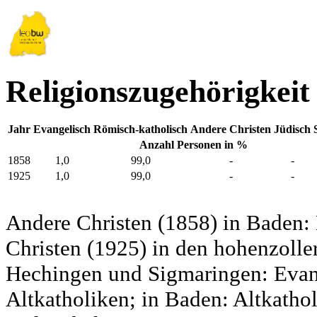
Religionszugehörigkeit
Jahr
Evangelisch
Römisch-katholisch
Andere Christen
Jüdisch
Anzahl Personen in %
1858
1,0
99,0
-
-
1925
1,0
99,0
-
-
Andere Christen (1858) in Baden:
Christen (1925) in den hohenzolle
Hechingen und Sigmaringen: Evang
Altkatholiken; in Baden: Altkatho