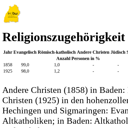
Religionszugehörigkeit
Jahr
Evangelisch
Römisch-katholisch
Andere Christen
Jüdisch
Anzahl Personen in %
1858
99,0
1,0
-
-
1925
98,0
1,2
-
-
Andere Christen (1858) in Baden:
Christen (1925) in den hohenzolle
Hechingen und Sigmaringen: Evang
Altkatholiken; in Baden: Altkatho