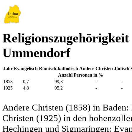
Religionszugehörigkeit
Ummendorf
Jahr
Evangelisch
Römisch-katholisch
Andere Christen
Jüdisch
Anzahl Personen in %
1858
0,7
99,3
-
-
1925
4,8
95,2
-
-
Andere Christen (1858) in Baden:
Christen (1925) in den hohenzolle
Hechingen und Sigmaringen: Evang