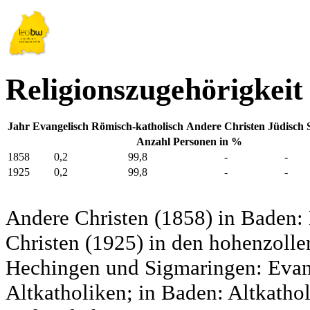
Religionszugehörigkeit
Jahr
Evangelisch
Römisch-katholisch
Andere Christen
Jüdisch
Anzahl Personen in %
1858
0,2
99,8
-
-
1925
0,2
99,8
-
-
Andere Christen (1858) in Baden:
Christen (1925) in den hohenzolle
Hechingen und Sigmaringen: Evang
Altkatholiken; in Baden: Altkatho