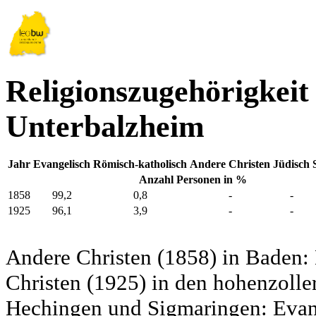
Religionszugehörigkeit
Unterbalzheim
Jahr
Evangelisch
Römisch-katholisch
Andere Christen
Jüdisch
Anzahl Personen in %
1858
99,2
0,8
-
-
1925
96,1
3,9
-
-
Andere Christen (1858) in Baden:
Christen (1925) in den hohenzolle
Hechingen und Sigmaringen: Evang