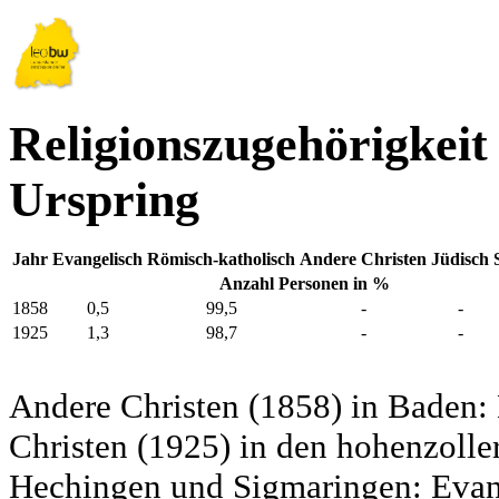
Religionszugehörigkeit
Urspring
Jahr
Evangelisch
Römisch-katholisch
Andere Christen
Jüdisch
Anzahl Personen in %
1858
0,5
99,5
-
-
1925
1,3
98,7
-
-
Andere Christen (1858) in Baden:
Christen (1925) in den hohenzolle
Hechingen und Sigmaringen: Evang