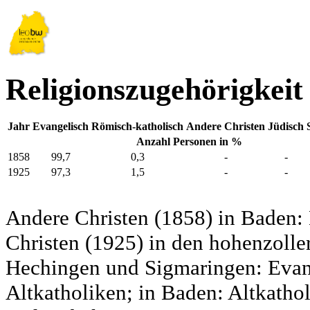
Religionszugehörigkeit
Jahr
Evangelisch
Römisch-katholisch
Andere Christen
Jüdisch
Anzahl Personen in %
1858
99,7
0,3
-
-
1925
97,3
1,5
-
-
Andere Christen (1858) in Baden:
Christen (1925) in den hohenzolle
Hechingen und Sigmaringen: Evang
Altkatholiken; in Baden: Altkatho