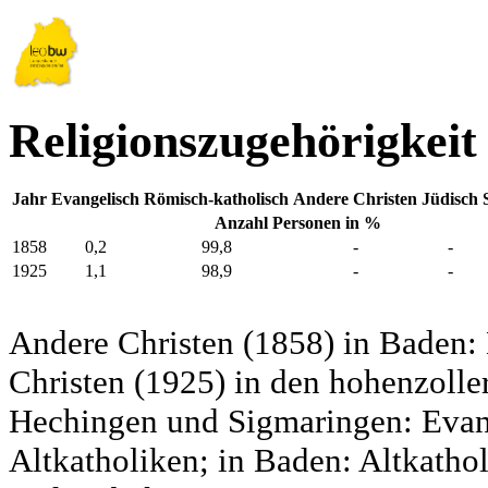
Religionszugehörigkeit
Jahr
Evangelisch
Römisch-katholisch
Andere Christen
Jüdisch
Anzahl Personen in %
1858
0,2
99,8
-
-
1925
1,1
98,9
-
-
Andere Christen (1858) in Baden:
Christen (1925) in den hohenzolle
Hechingen und Sigmaringen: Evang
Altkatholiken; in Baden: Altkatho