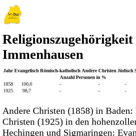
Religionszugehörigkeit
Immenhausen
Jahr
Evangelisch
Römisch-katholisch
Andere Christen
Jüdisch
Anzahl Personen in %
1858
100,0
-
-
-
1925
98,7
-
-
-
Andere Christen (1858) in Baden:
Christen (1925) in den hohenzolle
Hechingen und Sigmaringen: Evang