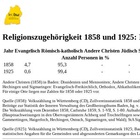
Religionszugehörigkeit 1858 und 1925: 
Jahr
Evangelisch
Römisch-katholisch
Andere Christen
Jüdisch
Anzahl Personen in %
1858
4,7
95,3
-
-
1925
0,6
99,4
-
-
Andere Christen (1858) in Baden: Dissidenten und Mennoniten; Andere Christen 
Hechingen und Sigmaringen: Evangelisch-Freikirchlich, Orthodox, Altkatholiken
Für einige Orte liegen nur Zahlen für 1858 oder 1925 vor.
Quelle (1858): Volkszählung in Württemberg (CD), Zollvereinsstatistik 1858 un
Beiträge zur Statistik der Inneren Verwaltung des Großherzogthums Baden, hg. v.
Die Volkszählung vom Dezember 1858, Carlsruhe 1859, S. 1-VII, S. 1-80. Aufnah
(Hauptnachweisungen in den Obervogteiämtern Achberg und Trochtelfingen sowie
Gammertingen, Haigerloch, Hechingen, Ostrach, Sigmaringen, und Wald); StA Sig
Quelle (1925): Volkszählung in Württemberg (CD), Zollvereinsstatistik 1925; Ba
statistischen Angaben für die Gemeinden und abgesonderten Gemarkungen des Lan