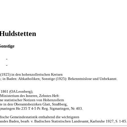
Huldstetten
Sonstige
-
-
(1925) in den hohenzollerischen Kreisen
; in Baden: Altkatholiken; Sonstige (1925): Bekenntnislose und Unbekannt.
d 1861 (OA Leonberg);
 Ministerium des Inneren, Zehntes Heft:
me statistischer Notizen von Hohenzollern
 in den Oberamtsbezirken Glatt, Straßberg,
maringen Ho 235 T 4-5 Pr. Reg. Sigmaringen, Nr. 403.
dische Gemeindestatistik enthaltend die wichtigsten
des Baden, bearb. v. Badischen Statistischen Landesamt, Karlsruhe 1927, S. 1-85.