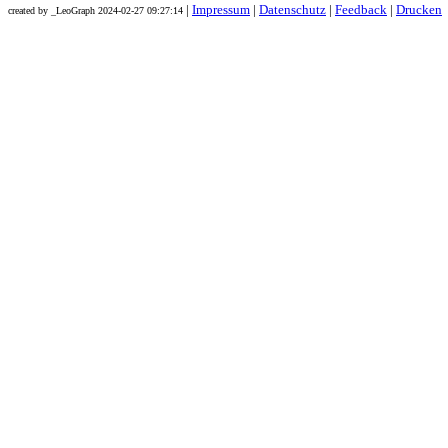
|
Impressum
|
Datenschutz
|
Feedback
|
Drucken
created by _LeoGraph 2024-02-27 09:27:14