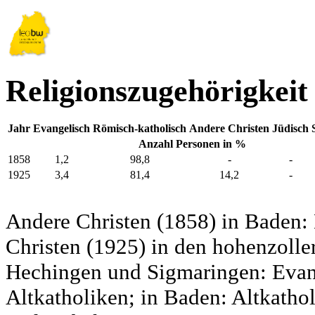
Religionszugehörigkeit
Jahr
Evangelisch
Römisch-katholisch
Andere Christen
Jüdisch
Anzahl Personen in %
1858
1,2
98,8
-
-
1925
3,4
81,4
14,2
-
Andere Christen (1858) in Baden:
Christen (1925) in den hohenzolle
Hechingen und Sigmaringen: Evang
Altkatholiken; in Baden: Altkatho