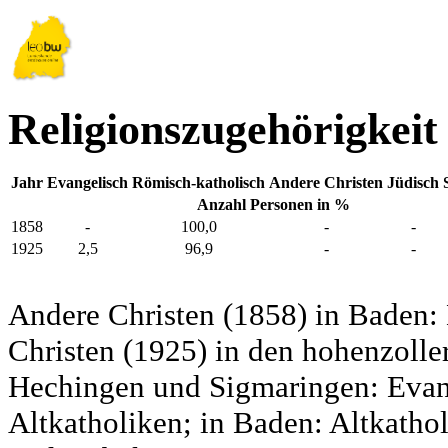
Religionszugehörigkei
Jahr
Evangelisch
Römisch-katholisch
Andere Christen
Jüdisch
Anzahl Personen in %
1858
-
100,0
-
-
1925
2,5
96,9
-
-
Andere Christen (1858) in Baden:
Christen (1925) in den hohenzolle
Hechingen und Sigmaringen: Evang
Altkatholiken; in Baden: Altkatho