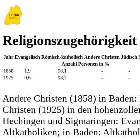
Religionszugehörigkeit
Jahr
Evangelisch
Römisch-katholisch
Andere Christen
Jüdisch
Anzahl Personen in %
1858
1,9
98,1
-
-
1925
0,6
98,7
-
-
Andere Christen (1858) in Baden:
Christen (1925) in den hohenzolle
Hechingen und Sigmaringen: Evang
Altkatholiken; in Baden: Altkatho