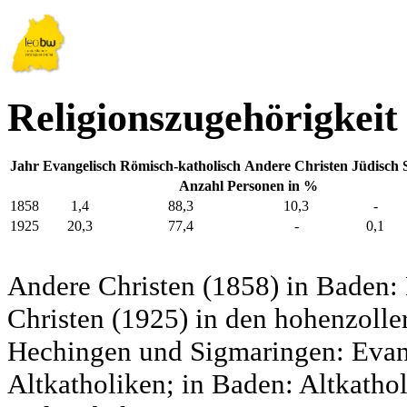
Religionszugehörigkeit
Jahr
Evangelisch
Römisch-katholisch
Andere Christen
Jüdisch
Anzahl Personen in %
1858
1,4
88,3
10,3
-
1925
20,3
77,4
-
0,1
Andere Christen (1858) in Baden:
Christen (1925) in den hohenzolle
Hechingen und Sigmaringen: Evang
Altkatholiken; in Baden: Altkatho