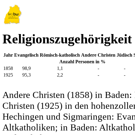
Religionszugehörigkeit
Jahr
Evangelisch
Römisch-katholisch
Andere Christen
Jüdisch
Anzahl Personen in %
1858
98,9
1,1
-
-
1925
95,3
2,2
-
-
Andere Christen (1858) in Baden:
Christen (1925) in den hohenzolle
Hechingen und Sigmaringen: Evang
Altkatholiken; in Baden: Altkatho