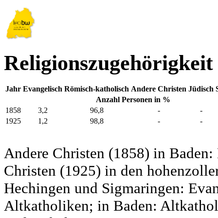
Religionszugehörigkeit
Jahr
Evangelisch
Römisch-katholisch
Andere Christen
Jüdisch
Anzahl Personen in %
1858
3,2
96,8
-
-
1925
1,2
98,8
-
-
Andere Christen (1858) in Baden:
Christen (1925) in den hohenzolle
Hechingen und Sigmaringen: Evang
Altkatholiken; in Baden: Altkatho