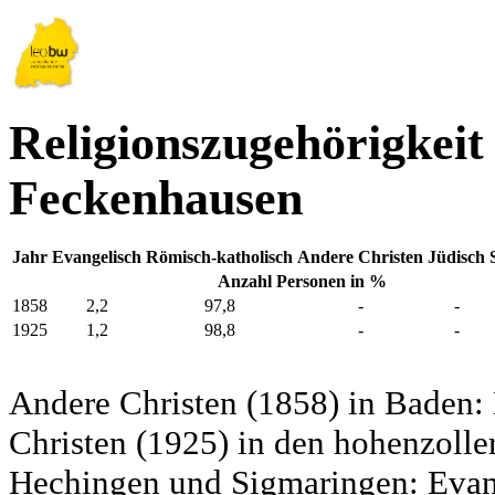
Religionszugehörigkeit
Feckenhausen
Jahr
Evangelisch
Römisch-katholisch
Andere Christen
Jüdisch
Anzahl Personen in %
1858
2,2
97,8
-
-
1925
1,2
98,8
-
-
Andere Christen (1858) in Baden:
Christen (1925) in den hohenzolle
Hechingen und Sigmaringen: Evang