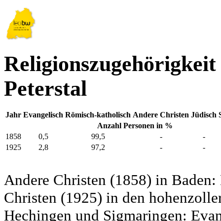
Religionszugehörigkeit
Peterstal
Jahr
Evangelisch
Römisch-katholisch
Andere Christen
Jüdisch
Anzahl Personen in %
1858
0,5
99,5
-
-
1925
2,8
97,2
-
-
Andere Christen (1858) in Baden:
Christen (1925) in den hohenzolle
Hechingen und Sigmaringen: Evang