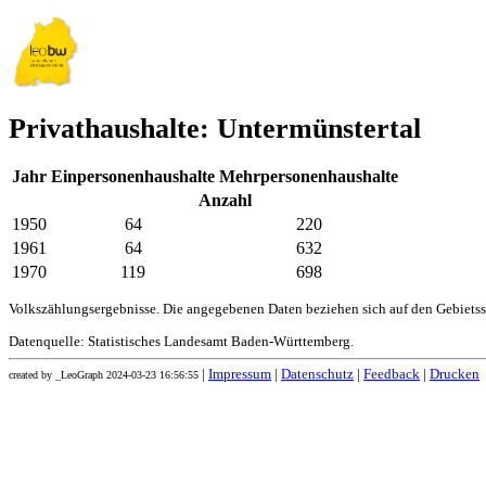
Privathaushalte: Untermünstertal
Jahr
Einpersonenhaushalte
Mehrpersonenhaushalte
Anzahl
1950
64
220
1961
64
632
1970
119
698
Volkszählungsergebnisse. Die angegebenen Daten beziehen sich auf den Gebiets
Datenquelle: Statistisches Landesamt Baden-Württemberg.
|
Impressum
|
Datenschutz
|
Feedback
|
Drucken
created by _LeoGraph 2024-03-23 16:56:55