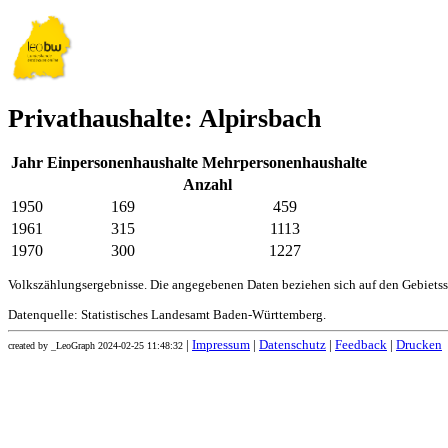
Privathaushalte: Alpirsbach
Jahr
Einpersonenhaushalte
Mehrpersonenhaushalte
Anzahl
1950
169
459
1961
315
1113
1970
300
1227
Volkszählungsergebnisse. Die angegebenen Daten beziehen sich auf den Gebiets
Datenquelle: Statistisches Landesamt Baden-Württemberg.
|
Impressum
|
Datenschutz
|
Feedback
|
Drucken
created by _LeoGraph 2024-02-25 11:48:32