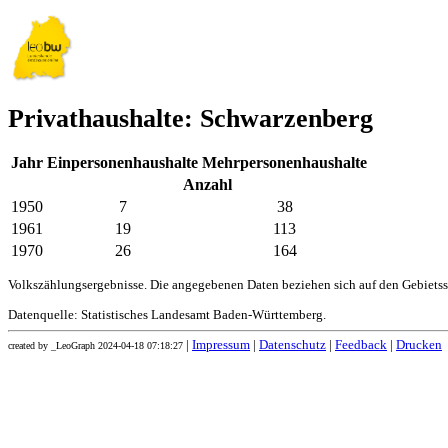
Privathaushalte: Schwarzenberg
Jahr
Einpersonenhaushalte
Mehrpersonenhaushalte
Anzahl
1950
7
38
1961
19
113
1970
26
164
Volkszählungsergebnisse. Die angegebenen Daten beziehen sich auf den Gebiets
Datenquelle: Statistisches Landesamt Baden-Württemberg.
|
Impressum
|
Datenschutz
|
Feedback
|
Drucken
created by _LeoGraph 2024-04-18 07:18:27