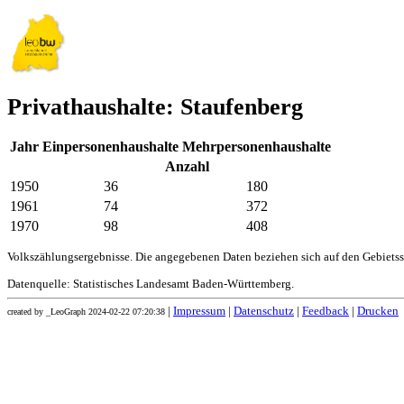
Privathaushalte: Staufenberg
Jahr
Einpersonenhaushalte
Mehrpersonenhaushalte
Anzahl
1950
36
180
1961
74
372
1970
98
408
Volkszählungsergebnisse. Die angegebenen Daten beziehen sich auf den Gebiets
Datenquelle: Statistisches Landesamt Baden-Württemberg.
|
Impressum
|
Datenschutz
|
Feedback
|
Drucken
created by _LeoGraph 2024-02-22 07:20:38