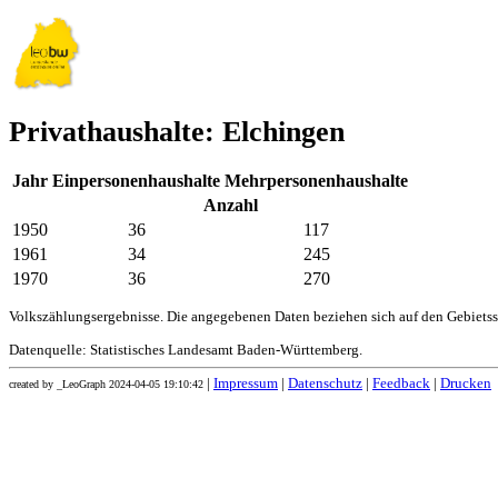
Privathaushalte: Elchingen
Jahr
Einpersonenhaushalte
Mehrpersonenhaushalte
Anzahl
1950
36
117
1961
34
245
1970
36
270
Volkszählungsergebnisse. Die angegebenen Daten beziehen sich auf den Gebiets
Datenquelle: Statistisches Landesamt Baden-Württemberg.
|
Impressum
|
Datenschutz
|
Feedback
|
Drucken
created by _LeoGraph 2024-04-05 19:10:42