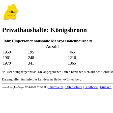
Privathaushalte: Königsbronn
Jahr
Einpersonenhaushalte
Mehrpersonenhaushalte
Anzahl
1950
195
465
1961
248
1216
1970
341
1365
Volkszählungsergebnisse. Die angegebenen Daten beziehen sich auf den Gebiets
Datenquelle: Statistisches Landesamt Baden-Württemberg.
|
Impressum
|
Datenschutz
|
Feedback
|
Drucken
created by _LeoGraph 2024-02-26 12:36:01