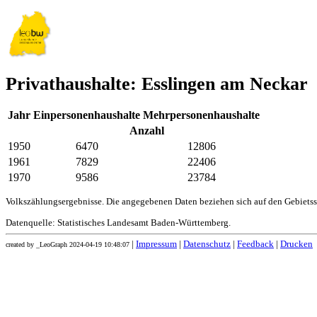
Privathaushalte: Esslingen am Neckar
Jahr
Einpersonenhaushalte
Mehrpersonenhaushalte
Anzahl
1950
6470
12806
1961
7829
22406
1970
9586
23784
Volkszählungsergebnisse. Die angegebenen Daten beziehen sich auf den Gebiets
Datenquelle: Statistisches Landesamt Baden-Württemberg.
|
Impressum
|
Datenschutz
|
Feedback
|
Drucken
created by _LeoGraph 2024-04-19 10:48:07