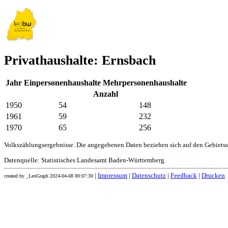
Privathaushalte: Ernsbach
Jahr
Einpersonenhaushalte
Mehrpersonenhaushalte
Anzahl
1950
54
148
1961
59
232
1970
65
256
Volkszählungsergebnisse. Die angegebenen Daten beziehen sich auf den Gebiets
Datenquelle: Statistisches Landesamt Baden-Württemberg.
|
Impressum
|
Datenschutz
|
Feedback
|
Drucken
created by _LeoGraph 2024-04-08 00:07:30