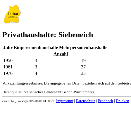
Privathaushalte: Siebeneich
Jahr
Einpersonenhaushalte
Mehrpersonenhaushalte
Anzahl
1950
3
19
1961
3
37
1970
4
33
Volkszählungsergebnisse. Die angegebenen Daten beziehen sich auf den Gebiets
Datenquelle: Statistisches Landesamt Baden-Württemberg.
|
Impressum
|
Datenschutz
|
Feedback
|
Drucken
created by _LeoGraph 2024-04-02 04:30:59