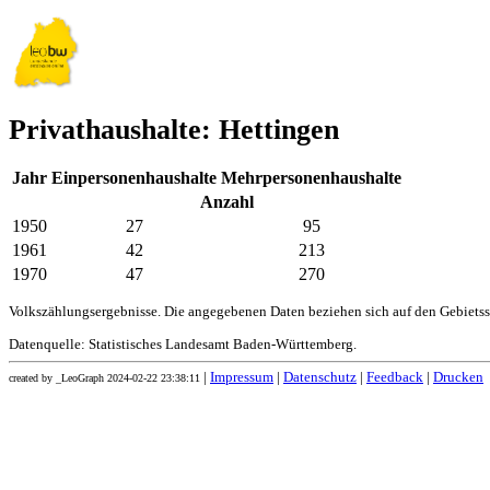
Privathaushalte: Hettingen
Jahr
Einpersonenhaushalte
Mehrpersonenhaushalte
Anzahl
1950
27
95
1961
42
213
1970
47
270
Volkszählungsergebnisse. Die angegebenen Daten beziehen sich auf den Gebiets
Datenquelle: Statistisches Landesamt Baden-Württemberg.
|
Impressum
|
Datenschutz
|
Feedback
|
Drucken
created by _LeoGraph 2024-02-22 23:38:11