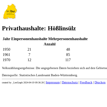
Privathaushalte: Hößlinsülz
Jahr
Einpersonenhaushalte
Mehrpersonenhaushalte
Anzahl
1950
21
48
1961
7
85
1970
12
117
Volkszählungsergebnisse. Die angegebenen Daten beziehen sich auf den Gebiets
Datenquelle: Statistisches Landesamt Baden-Württemberg.
|
Impressum
|
Datenschutz
|
Feedback
|
Drucken
created by _LeoGraph 2024-04-19 09:36:28