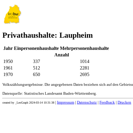
Privathaushalte: Laupheim
Jahr
Einpersonenhaushalte
Mehrpersonenhaushalte
Anzahl
1950
337
1014
1961
512
2281
1970
650
2695
Volkszählungsergebnisse. Die angegebenen Daten beziehen sich auf den Gebiets
Datenquelle: Statistisches Landesamt Baden-Württemberg.
|
Impressum
|
Datenschutz
|
Feedback
|
Drucken
created by _LeoGraph 2024-03-14 10:31:38