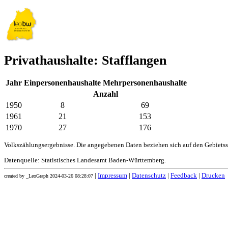
Privathaushalte: Stafflangen
Jahr
Einpersonenhaushalte
Mehrpersonenhaushalte
Anzahl
1950
8
69
1961
21
153
1970
27
176
Volkszählungsergebnisse. Die angegebenen Daten beziehen sich auf den Gebiets
Datenquelle: Statistisches Landesamt Baden-Württemberg.
|
Impressum
|
Datenschutz
|
Feedback
|
Drucken
created by _LeoGraph 2024-03-26 08:28:07