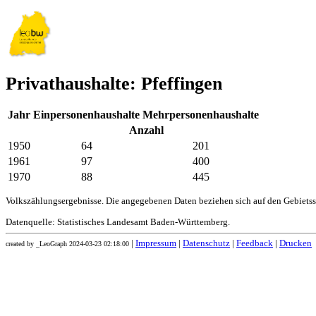
Privathaushalte: Pfeffingen
Jahr
Einpersonenhaushalte
Mehrpersonenhaushalte
Anzahl
1950
64
201
1961
97
400
1970
88
445
Volkszählungsergebnisse. Die angegebenen Daten beziehen sich auf den Gebiets
Datenquelle: Statistisches Landesamt Baden-Württemberg.
|
Impressum
|
Datenschutz
|
Feedback
|
Drucken
created by _LeoGraph 2024-03-23 02:18:00