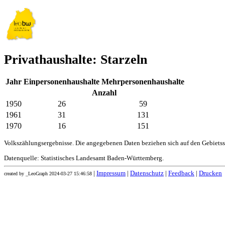
Privathaushalte: Starzeln
Jahr
Einpersonenhaushalte
Mehrpersonenhaushalte
Anzahl
1950
26
59
1961
31
131
1970
16
151
Volkszählungsergebnisse. Die angegebenen Daten beziehen sich auf den Gebiets
Datenquelle: Statistisches Landesamt Baden-Württemberg.
|
Impressum
|
Datenschutz
|
Feedback
|
Drucken
created by _LeoGraph 2024-03-27 15:46:58