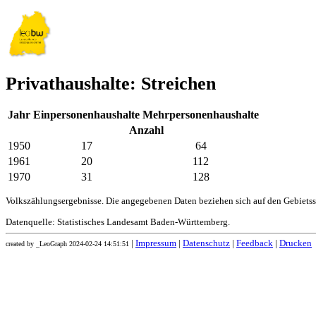
Privathaushalte: Streichen
Jahr
Einpersonenhaushalte
Mehrpersonenhaushalte
Anzahl
1950
17
64
1961
20
112
1970
31
128
Volkszählungsergebnisse. Die angegebenen Daten beziehen sich auf den Gebiets
Datenquelle: Statistisches Landesamt Baden-Württemberg.
|
Impressum
|
Datenschutz
|
Feedback
|
Drucken
created by _LeoGraph 2024-02-24 14:51:51