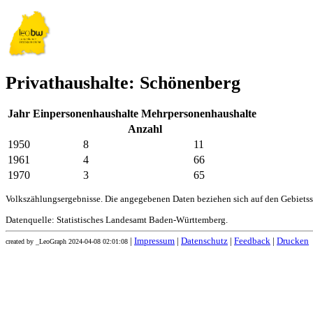
Privathaushalte: Schönenberg
Jahr
Einpersonenhaushalte
Mehrpersonenhaushalte
Anzahl
1950
8
11
1961
4
66
1970
3
65
Volkszählungsergebnisse. Die angegebenen Daten beziehen sich auf den Gebiets
Datenquelle: Statistisches Landesamt Baden-Württemberg.
|
Impressum
|
Datenschutz
|
Feedback
|
Drucken
created by _LeoGraph 2024-04-08 02:01:08