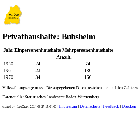
Privathaushalte: Bubsheim
Jahr
Einpersonenhaushalte
Mehrpersonenhaushalte
Anzahl
1950
24
74
1961
23
136
1970
34
166
Volkszählungsergebnisse. Die angegebenen Daten beziehen sich auf den Gebiets
Datenquelle: Statistisches Landesamt Baden-Württemberg.
|
Impressum
|
Datenschutz
|
Feedback
|
Drucken
created by _LeoGraph 2024-03-27 15:04:00