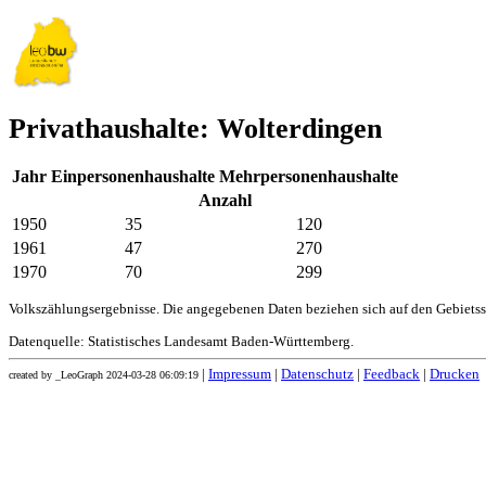
Privathaushalte: Wolterdingen
Jahr
Einpersonenhaushalte
Mehrpersonenhaushalte
Anzahl
1950
35
120
1961
47
270
1970
70
299
Volkszählungsergebnisse. Die angegebenen Daten beziehen sich auf den Gebiets
Datenquelle: Statistisches Landesamt Baden-Württemberg.
|
Impressum
|
Datenschutz
|
Feedback
|
Drucken
created by _LeoGraph 2024-03-28 06:09:19