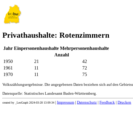
Privathaushalte: Rotenzimmern
Jahr
Einpersonenhaushalte
Mehrpersonenhaushalte
Anzahl
1950
21
42
1961
11
72
1970
11
75
Volkszählungsergebnisse. Die angegebenen Daten beziehen sich auf den Gebiets
Datenquelle: Statistisches Landesamt Baden-Württemberg.
|
Impressum
|
Datenschutz
|
Feedback
|
Drucken
created by _LeoGraph 2024-03-28 13:09:34