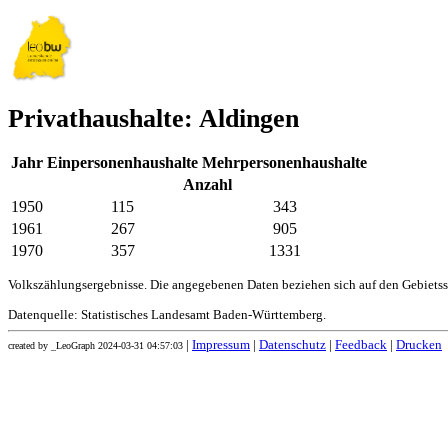
Privathaushalte: Aldingen
Jahr
Einpersonenhaushalte
Mehrpersonenhaushalte
Anzahl
1950
115
343
1961
267
905
1970
357
1331
Volkszählungsergebnisse. Die angegebenen Daten beziehen sich auf den Gebiets
Datenquelle: Statistisches Landesamt Baden-Württemberg.
|
Impressum
|
Datenschutz
|
Feedback
|
Drucken
created by _LeoGraph 2024-03-31 04:57:03