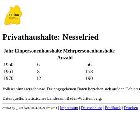
Privathaushalte: Nesselried
Jahr
Einpersonenhaushalte
Mehrpersonenhaushalte
Anzahl
1950
6
56
1961
8
158
1970
12
190
Volkszählungsergebnisse. Die angegebenen Daten beziehen sich auf den Gebiets
Datenquelle: Statistisches Landesamt Baden-Württemberg.
|
Impressum
|
Datenschutz
|
Feedback
|
Drucken
created by _LeoGraph 2024-03-29 02:50:11