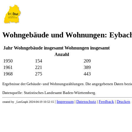
Wohngebäude und Wohnungen: Eybac
Jahr
Wohngebäude insgesamt
Wohnungen insgesamt
Anzahl
1950
154
209
1961
221
389
1968
275
443
Ergebnisse der Gebäude- und Wohnungszählungen. Die angegebenen Daten bezie
Datenquelle: Statistisches Landesamt Baden-Württemberg.
|
Impressum
|
Datenschutz
|
Feedback
|
Drucken
created by _LeoGraph 2024-04-19 10:52:15