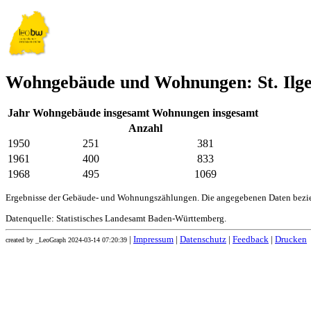
Wohngebäude und Wohnungen: St. Ilg
Jahr
Wohngebäude insgesamt
Wohnungen insgesamt
Anzahl
1950
251
381
1961
400
833
1968
495
1069
Ergebnisse der Gebäude- und Wohnungszählungen. Die angegebenen Daten bezie
Datenquelle: Statistisches Landesamt Baden-Württemberg.
|
Impressum
|
Datenschutz
|
Feedback
|
Drucken
created by _LeoGraph 2024-03-14 07:20:39